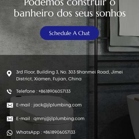
Podemos construir o
banheiro dos seus sonhos
Schedule A Chat
3rd Floor, Building 3, No. 303 Shanmei Road, Jimei
District, Xiamen, Fujian, China
Telefone : +8618906057133
E-mail : jack@jlplumbing.com
E-mail : qmmj@jlplumbing.com
WhatsApp : +8618906057133