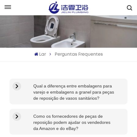
Português
English
Français
Lar
Perguntas Frequentes
Deutsch
Italiano
Qual a diferença entre embalagens para
Русский
varejo e embalagens a granel para peças
de reposição de vasos sanitários?
Español
Como os fornecedores de peças de
Português
reposição podem ajudar os vendedores
da Amazon e do eBay?
بالعربية