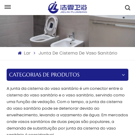
Português
English
Français
Lar
Junta De Cisterna De Vaso Sanitário
Deutsch
Italiano
CATEGORIAS DE PRODUTOS
Русский
A junta da cisterna do vaso sanitário é um conector entre a
cisterna do vaso sanitário e o vaso sanitário, servindo como
Español
uma função de vedação. Com o tempo, a junta da cisterna
do vaso sanitário pode se deteriorar devido ao
Português
envelhecimento, levando a vazamento de água. Em mercados
onde vasos sanitários de duas peças são populares, a
demanda de substituição por junta da cisterna do vaso
بالعربية