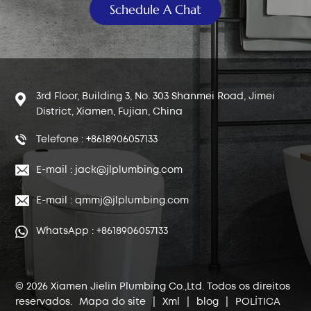
Schedule A Chat
3rd Floor, Building 3, No. 303 Shanmei Road, Jimei
District, Xiamen, Fujian, China
Telefone : +8618906057133
E-mail : jack@jlplumbing.com
E-mail : qmmj@jlplumbing.com
WhatsApp : +8618906057133
© 2026 Xiamen Jielin Plumbing Co.,Ltd. Todos os direitos
reservados.
Mapa do site
|
Xml
|
blog
|
POLÍTICA