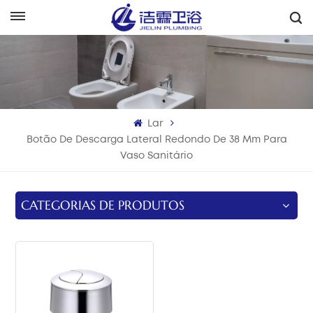
Português
English
Français
Lar
Deutsch
Botão De Descarga Lateral Redondo De 38 Mm Para
Vaso Sanitário
Italiano
Русский
CATEGORIAS DE PRODUTOS
Español
Português
بالعربية