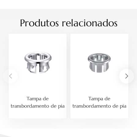
Produtos relacionados
Tampa de
Tampa de
transbordamento de pia
transbordamento de pia
t
redonda de plástico de
redonda de plástico de
25 mm
26 mm