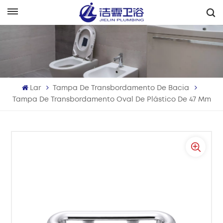
Português
English
Français
Lar
Tampa De Transbordamento De Bacia
Deutsch
Tampa De Transbordamento Oval De Plástico De 47 Mm
Italiano
Русский
Español
Português
بالعربية