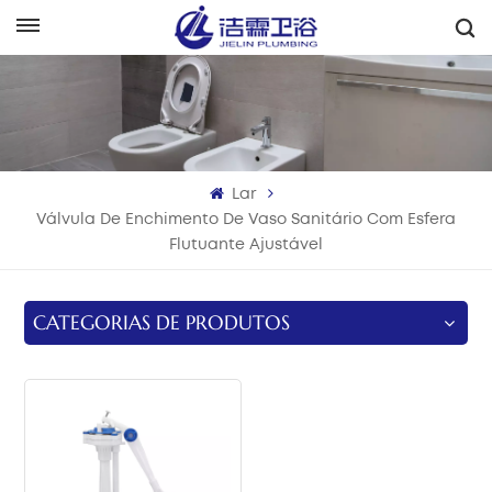
Português
English
Français
Lar
Deutsch
Válvula De Enchimento De Vaso Sanitário Com Esfera
Flutuante Ajustável
Italiano
Русский
CATEGORIAS DE PRODUTOS
Español
Português
بالعربية