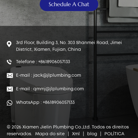
Schedule A Chat
3rd Floor, Building 3, No. 303 Shanmei Road, Jimei
District, Xiamen, Fujian, China
Telefone : +8618906057133
E-mail : jack@jlplumbing.com
E-mail : qmmj@jlplumbing.com
WhatsApp : +8618906057133
© 2026 Xiamen Jielin Plumbing Co.,Ltd. Todos os direitos
reservados.
Mapa do site
|
Xml
|
blog
|
POLÍTICA