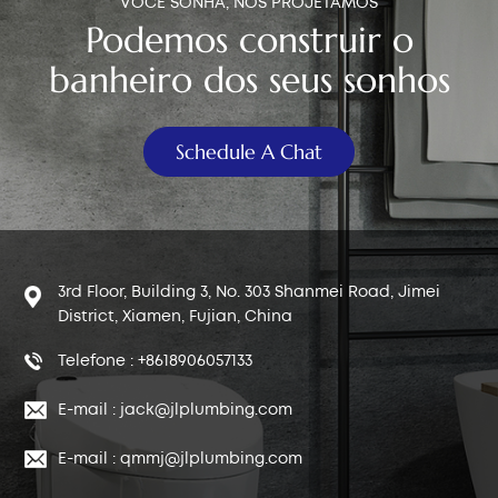
VOCÊ SONHA, NÓS PROJETAMOS
Podemos construir o
中文
banheiro dos seus sonhos
هَوُسَ
Schedule A Chat
3rd Floor, Building 3, No. 303 Shanmei Road, Jimei
District, Xiamen, Fujian, China
Telefone : +8618906057133
E-mail : jack@jlplumbing.com
E-mail : qmmj@jlplumbing.com