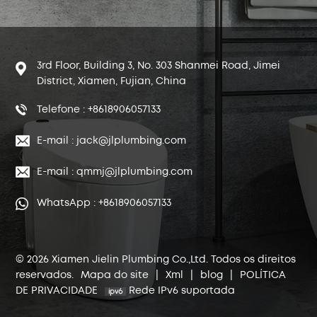
3rd Floor, Building 3, No. 303 Shanmei Road, Jimei
District, Xiamen, Fujian, China
Telefone : +8618906057133
E-mail : jack@jlplumbing.com
E-mail : qmmj@jlplumbing.com
WhatsApp : +8618906057133
© 2026 Xiamen Jielin Plumbing Co.,Ltd. Todos os direitos
reservados.
Mapa do site
|
Xml
|
blog
|
POLÍTICA
DE PRIVACIDADE
Rede IPv6 suportada