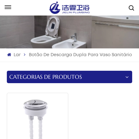
Português
English
Français
Lar
Botão De Descarga Dupla Para Vaso Sanitário
Deutsch
Italiano
CATEGORIAS DE PRODUTOS
Русский
Español
Português
بالعربية