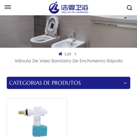
Português
English
Français
Lar
Deutsch
Válvula De Vaso Sanitário De Enchimento Rápido
Italiano
CATEGORIAS DE PRODUTOS
Русский
Español
Português
بالعربية