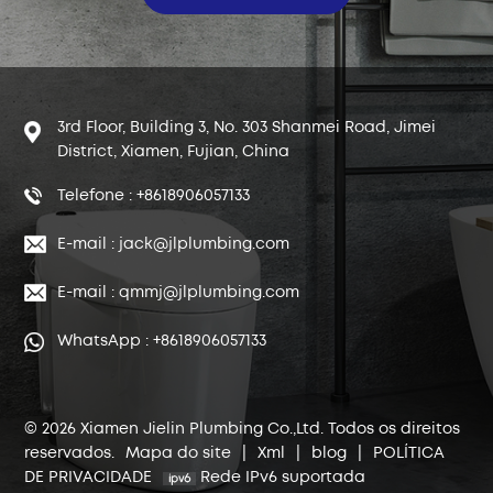
3rd Floor, Building 3, No. 303 Shanmei Road, Jimei
District, Xiamen, Fujian, China
Telefone : +8618906057133
E-mail : jack@jlplumbing.com
E-mail : qmmj@jlplumbing.com
WhatsApp : +8618906057133
© 2026 Xiamen Jielin Plumbing Co.,Ltd. Todos os direitos
reservados.
Mapa do site
|
Xml
|
blog
|
POLÍTICA
DE PRIVACIDADE
Rede IPv6 suportada