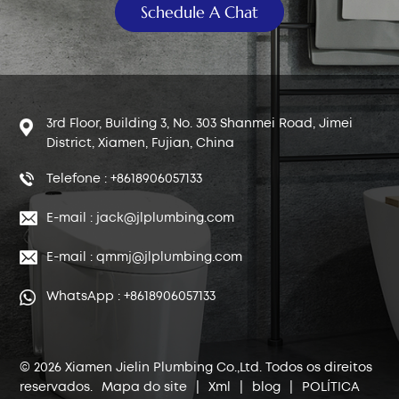
Schedule A Chat
3rd Floor, Building 3, No. 303 Shanmei Road, Jimei
District, Xiamen, Fujian, China
Telefone : +8618906057133
E-mail : jack@jlplumbing.com
E-mail : qmmj@jlplumbing.com
WhatsApp : +8618906057133
© 2026 Xiamen Jielin Plumbing Co.,Ltd. Todos os direitos
reservados.
Mapa do site
|
Xml
|
blog
|
POLÍTICA