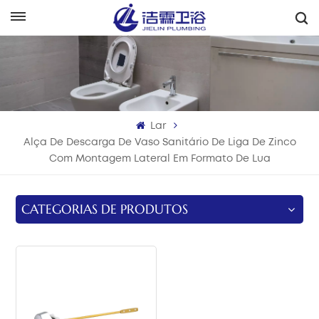
Português
English
Français
Lar
Deutsch
Alça De Descarga De Vaso Sanitário De Liga De Zinco
Com Montagem Lateral Em Formato De Lua
Italiano
Русский
CATEGORIAS DE PRODUTOS
Español
Português
بالعربية