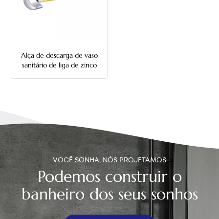
中文
هَوُسَ
Alça de descarga de vaso
sanitário de liga de zinco
com montagem lateral em
formato de lua
VOCÊ SONHA, NÓS PROJETAMOS
Podemos construir o
banheiro dos seus sonhos