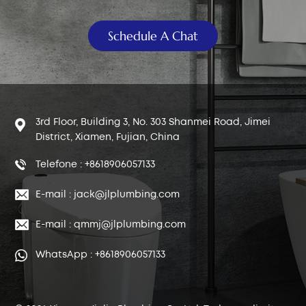
中文
Schedule A Chat
هَوُسَ
3rd Floor, Building 3, No. 303 Shanmei Road, Jimei
District, Xiamen, Fujian, China
Telefone : +8618906057133
E-mail : jack@jlplumbing.com
E-mail : qmmj@jlplumbing.com
WhatsApp : +8618906057133