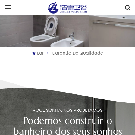
Português
English
Français
Lar
Garantia De Qualidade
Deutsch
Italiano
Русский
Español
VOCÊ SONHA, NÓS PROJETAMOS
Português
Podemos construir o
banheiro dos seus sonhos
بالعربية