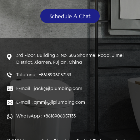
Schedule A Chat
3rd Floor, Building 3, No. 303 Shanmei Road, Jimei
District, Xiamen, Fujian, China
Telefone : +8618906057133
E-mail : jack@jlplumbing.com
E-mail : qmmj@jlplumbing.com
WhatsApp : +8618906057133