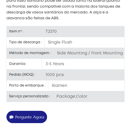
para vaso sanitário pode ser usada tanto na lateral quanto
na frontal, sendo compatível com a maioria dos tanques de
descarga de vasos sanitários do mercado. A alça e a
alavanca são feitas de ABS.
T2370
Item nº :
Single Flush
Tipo de descarga :
Side Mounting / Front Mounting
Método de montagem :
3-5 Years
Garantia :
1000 pcs
Pedido (MOQ) :
Xiamen
Porto de embarque :
Package,Color
Serviço personalizado :
Pergunte Agora