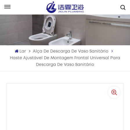
Português
English
Français
Lar
Alça De Descarga De Vaso Sanitário
Deutsch
Haste Ajustável De Montagem Frontal Universal Para
Descarga De Vaso Sanitário
Italiano
Русский
Español
Português
بالعربية