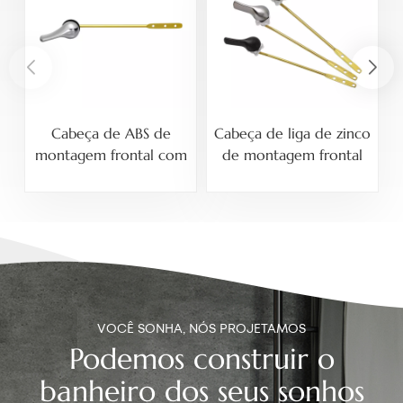
Cabeça de ABS de
Cabeça de liga de zinco
montagem frontal com
de montagem frontal
haste de metal e alça
com haste de metal e
de descarga para vaso
alça de descarga para
sanitário
vaso sanitário
VOCÊ SONHA, NÓS PROJETAMOS
Podemos construir o
banheiro dos seus sonhos