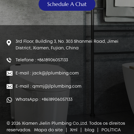
Schedule A Chat
3rd Floor, Building 3, No. 303 Shanmei Road, Jimei
District, Xiamen, Fujian, China
Telefone : +8618906057133
E-mail : jack@jlplumbing.com
E-mail : qmmj@jlplumbing.com
WhatsApp : +8618906057133
© 2026 Xiamen Jielin Plumbing Co.,Ltd. Todos os direitos
reservados.
Mapa do site
|
Xml
|
blog
|
POLÍTICA