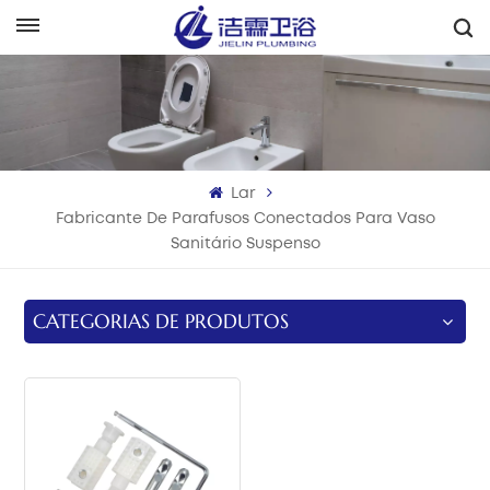
Português
English
Français
Lar
Deutsch
Fabricante De Parafusos Conectados Para Vaso
Sanitário Suspenso
Italiano
Русский
CATEGORIAS DE PRODUTOS
Español
Português
بالعربية