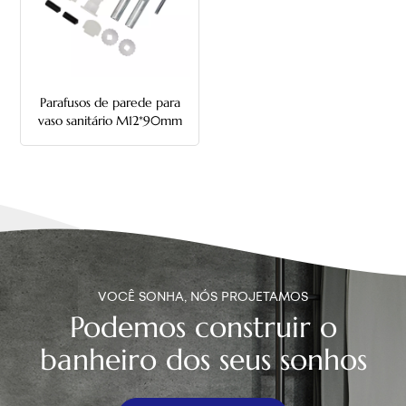
中文
هَوُسَ
Parafusos de parede para
vaso sanitário M12*90mm
com tubo
VOCÊ SONHA, NÓS PROJETAMOS
Podemos construir o
banheiro dos seus sonhos