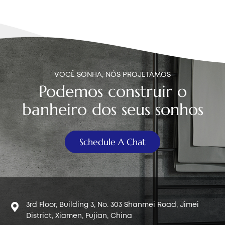
semelhante.Necessidades de economia de água ou
designs diferentes de vasos sanitários:Os
reservatórios de descarga variam: alguns são altos e
estreitos, outros são baixos e largos. Pode ser
necessário fazer vários ajustes para encontrar a
altura ideal que proporcione uma descarga potente
VOCÊ SONHA, NÓS PROJETAMOS
e, ao mesmo tempo, economize água. 2. Dois tipos
Podemos construir o
comuns de válvulas de enchimento para vasos
sanitários Válvula de enchimento com bóia:Ele utiliza
banheiro dos seus sonhos
uma alavanca com uma boia para detectar
mudanças no nível da água. Conforme a boia sobe,
ela empurra a alavanca, interrompendo o fluxo de
Schedule A Chat
água. No entanto, ocupa bastante espaço no
tanque.Válvula de enchimento com bóia:Este design
moderno e compacto é a opção mais comum para a
maioria dos sistemas de caixa acoplada de vasos
sanitários atualmente. A estrutura de flutuador duplo
3rd Floor, Building 3, No. 303 Shanmei Road, Jimei
ajuda a manter uma velocidade de enchimento
District, Xiamen, Fujian, China
estável e garante o desligamento rápido quando o