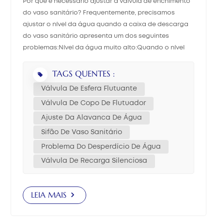
Por que é necessário ajustar a válvula de enchimento
do vaso sanitário? Frequentemente, precisamos
中文
ajustar o nível da água quando a caixa de descarga
do vaso sanitário apresenta um dos seguintes
هَوُسَ
problemas:Nível da água muito alto:Quando o nível
da água sobe acima do tubo de transbordamento do
válvula de descargaA água continua a fluir pelo tubo
TAGS QUENTES :
de transbordamento. A válvula de enchimento não
Válvula De Esfera Flutuante
consegue atingir o ponto de fechamento e continua a
Válvula De Copo De Flutuador
funcionar, causando desperdício de água e
Ajuste Da Alavanca De Água
aumentando as contas de água da residência.Nível
da água muito baixo:O reservatório não consegue
Sifão De Vaso Sanitário
armazenar água suficiente para criar um sifão forte
Problema Do Desperdício De Água
no vaso sanitário. Isso resulta em descarga fraca e
Válvula De Recarga Silenciosa
remoção inadequada de resíduos.Diferença de altura
após a instalação ou substituição:Ao instalar uma
nova válvula de enchimento, sua altura deve ser a
LEIA MAIS
mesma da antiga. Tanto o corpo principal quanto a
posição da bóia devem ser ajustados para um nível