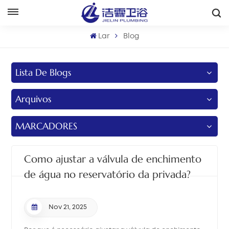
Português
Lar
Blog
English
Lista De Blogs
Français
Arquivos
Deutsch
Italiano
MARCADORES
Русский
Como ajustar a válvula de enchimento
Español
de água no reservatório da privada?
Português
Nov 21, 2025
بالعربية